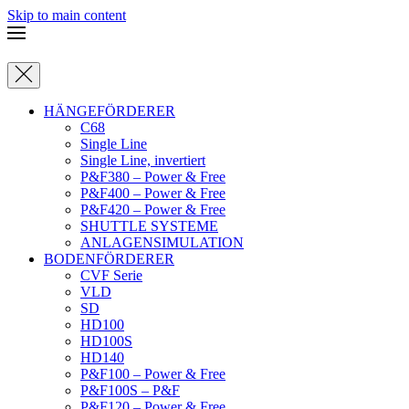
Skip to main content
HÄNGEFÖRDERER
C68
Single Line
Single Line, invertiert
P&F380 – Power & Free
P&F400 – Power & Free
P&F420 – Power & Free
SHUTTLE SYSTEME
ANLAGENSIMULATION
BODENFÖRDERER
CVF Serie
VLD
SD
HD100
HD100S
HD140
P&F100 – Power & Free
P&F100S – P&F
P&F120 – Power & Free