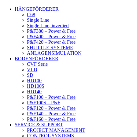
HÄNGEFÖRDERER
C68
Single Line
Single Line, invertiert
P&F380 – Power & Free
P&F400 – Power & Free
P&F420 – Power & Free
SHUTTLE SYSTEME
ANLAGENSIMULATION
BODENFÖRDERER
CVF Serie
VLD
SD
HD100
HD100S
HD140
P&F100 – Power & Free
P&F100S – P&F
P&F120 – Power & Free
P&F140 – Power & Free
P&F160 – Power & Free
SERVICE & SUPPORT
PROJECT MANAGEMENT
CONTROL SYSTEMS