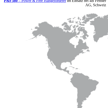
P&F380
– Power & Free Hängeförderer
im Einsatz bei 4B Fenster
AG, Schweiz