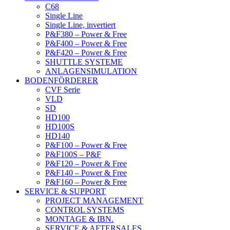
C68
Single Line
Single Line, invertiert
P&F380 – Power & Free
P&F400 – Power & Free
P&F420 – Power & Free
SHUTTLE SYSTEME
ANLAGENSIMULATION
BODENFÖRDERER
CVF Serie
VLD
SD
HD100
HD100S
HD140
P&F100 – Power & Free
P&F100S – P&F
P&F120 – Power & Free
P&F140 – Power & Free
P&F160 – Power & Free
SERVICE & SUPPORT
PROJECT MANAGEMENT
CONTROL SYSTEMS
MONTAGE & IBN.
SERVICE & AFTERSALES