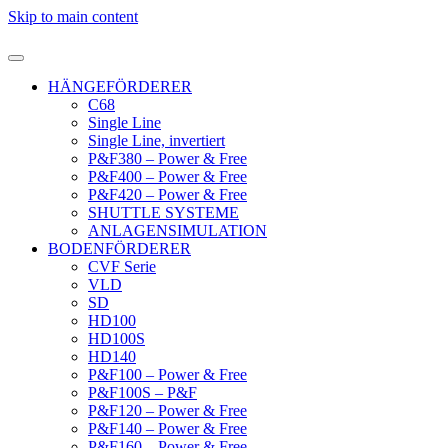
Skip to main content
HÄNGEFÖRDERER
C68
Single Line
Single Line, invertiert
P&F380 – Power & Free
P&F400 – Power & Free
P&F420 – Power & Free
SHUTTLE SYSTEME
ANLAGENSIMULATION
BODENFÖRDERER
CVF Serie
VLD
SD
HD100
HD100S
HD140
P&F100 – Power & Free
P&F100S – P&F
P&F120 – Power & Free
P&F140 – Power & Free
P&F160 – Power & Free