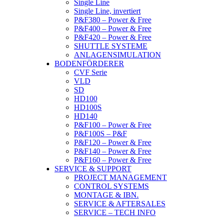
Single Line
Single Line, invertiert
P&F380 – Power & Free
P&F400 – Power & Free
P&F420 – Power & Free
SHUTTLE SYSTEME
ANLAGENSIMULATION
BODENFÖRDERER
CVF Serie
VLD
SD
HD100
HD100S
HD140
P&F100 – Power & Free
P&F100S – P&F
P&F120 – Power & Free
P&F140 – Power & Free
P&F160 – Power & Free
SERVICE & SUPPORT
PROJECT MANAGEMENT
CONTROL SYSTEMS
MONTAGE & IBN.
SERVICE & AFTERSALES
SERVICE – TECH INFO