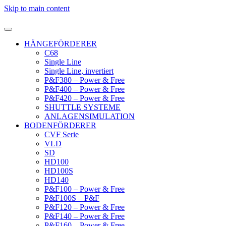
Skip to main content
HÄNGEFÖRDERER
C68
Single Line
Single Line, invertiert
P&F380 – Power & Free
P&F400 – Power & Free
P&F420 – Power & Free
SHUTTLE SYSTEME
ANLAGENSIMULATION
BODENFÖRDERER
CVF Serie
VLD
SD
HD100
HD100S
HD140
P&F100 – Power & Free
P&F100S – P&F
P&F120 – Power & Free
P&F140 – Power & Free
P&F160 – Power & Free