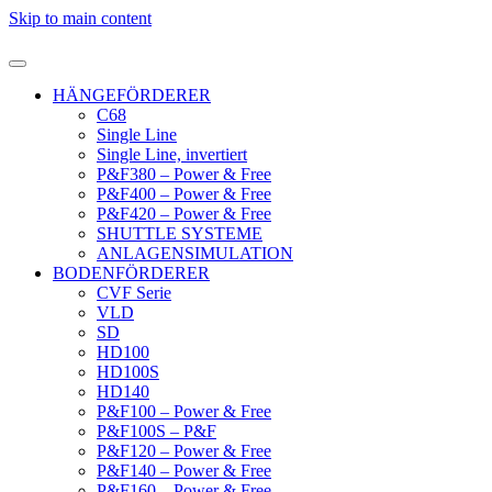
Skip to main content
HÄNGEFÖRDERER
C68
Single Line
Single Line, invertiert
P&F380 – Power & Free
P&F400 – Power & Free
P&F420 – Power & Free
SHUTTLE SYSTEME
ANLAGENSIMULATION
BODENFÖRDERER
CVF Serie
VLD
SD
HD100
HD100S
HD140
P&F100 – Power & Free
P&F100S – P&F
P&F120 – Power & Free
P&F140 – Power & Free
P&F160 – Power & Free