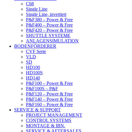
C68
Single Line
Single Line, invertiert
P&F380 – Power & Free
P&F400 – Power & Free
P&F420 – Power & Free
SHUTTLE SYSTEME
ANLAGENSIMULATION
BODENFÖRDERER
CVF Serie
VLD
SD
HD100
HD100S
HD140
P&F100 – Power & Free
P&F100S – P&F
P&F120 – Power & Free
P&F140 – Power & Free
P&F160 – Power & Free
SERVICE & SUPPORT
PROJECT MANAGEMENT
CONTROL SYSTEMS
MONTAGE & IBN.
SERVICE & AFTERSALES