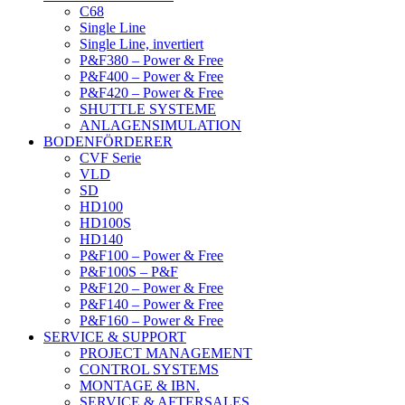
C68
Single Line
Single Line, invertiert
P&F380 – Power & Free
P&F400 – Power & Free
P&F420 – Power & Free
SHUTTLE SYSTEME
ANLAGENSIMULATION
BODENFÖRDERER
CVF Serie
VLD
SD
HD100
HD100S
HD140
P&F100 – Power & Free
P&F100S – P&F
P&F120 – Power & Free
P&F140 – Power & Free
P&F160 – Power & Free
SERVICE & SUPPORT
PROJECT MANAGEMENT
CONTROL SYSTEMS
MONTAGE & IBN.
SERVICE & AFTERSALES