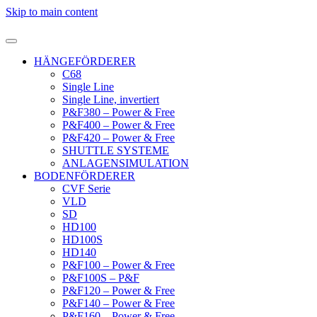
Skip to main content
HÄNGEFÖRDERER
C68
Single Line
Single Line, invertiert
P&F380 – Power & Free
P&F400 – Power & Free
P&F420 – Power & Free
SHUTTLE SYSTEME
ANLAGENSIMULATION
BODENFÖRDERER
CVF Serie
VLD
SD
HD100
HD100S
HD140
P&F100 – Power & Free
P&F100S – P&F
P&F120 – Power & Free
P&F140 – Power & Free
P&F160 – Power & Free