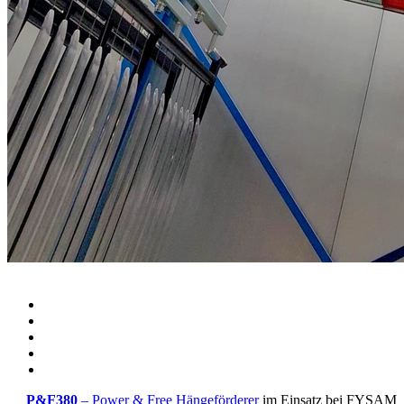
P&F380
– Power & Free Hängeförderer
im Einsatz bei FYSAM