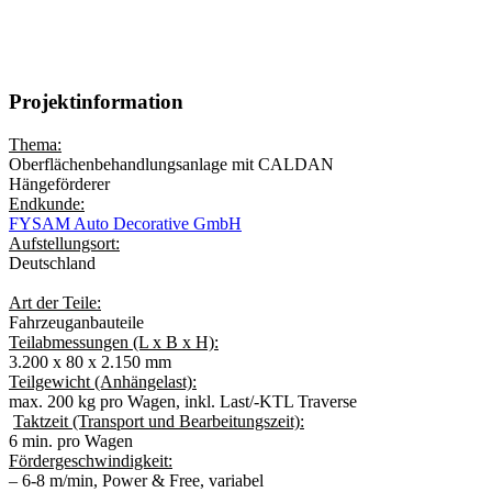
P&F380 – Power & Free Hängeförderer
SYSTEMLÄNGE:
274 m.
Projektinformation
Thema:
Oberflächenbehandlungsanlage mit CALDAN
Hängeförderer
Endkunde:
FYSAM Auto Decorative GmbH
Aufstellungsort:
Deutschland
Art der Teile:
Fahrzeuganbauteile
Teilabmessungen (L x B x H):
3.200 x 80 x 2.150 mm
Teilgewicht (Anhängelast):
max. 200 kg pro Wagen, inkl. Last/-KTL Traverse
Taktzeit (Transport und Bearbeitungszeit):
6 min. pro Wagen
Fördergeschwindigkeit:
– 6-8 m/min, Power & Free, variabel