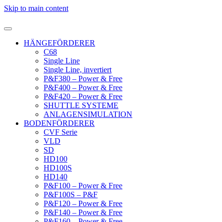
Skip to main content
HÄNGEFÖRDERER
C68
Single Line
Single Line, invertiert
P&F380 – Power & Free
P&F400 – Power & Free
P&F420 – Power & Free
SHUTTLE SYSTEME
ANLAGENSIMULATION
BODENFÖRDERER
CVF Serie
VLD
SD
HD100
HD100S
HD140
P&F100 – Power & Free
P&F100S – P&F
P&F120 – Power & Free
P&F140 – Power & Free
P&F160 – Power & Free