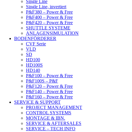
Single Line
Single Line, invertiert
P&F380 – Power & Free
P&F400 – Power & Free
P&F420 – Power & Free
SHUTTLE SYSTEME
ANLAGENSIMULATION
BODENFÖRDERER
CVF Serie
VLD
SD
HD100
HD100S
HD140
P&F100 – Power & Free
P&F100S – P&F
P&F120 – Power & Free
P&F140 – Power & Free
P&F160 – Power & Free
SERVICE & SUPPORT
PROJECT MANAGEMENT
CONTROL SYSTEMS
MONTAGE & IBN.
SERVICE & AFTERSALES
SERVICE – TECH INFO