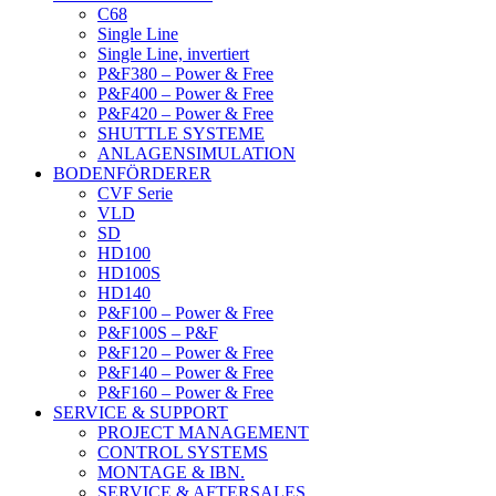
C68
Single Line
Single Line, invertiert
P&F380 – Power & Free
P&F400 – Power & Free
P&F420 – Power & Free
SHUTTLE SYSTEME
ANLAGENSIMULATION
BODENFÖRDERER
CVF Serie
VLD
SD
HD100
HD100S
HD140
P&F100 – Power & Free
P&F100S – P&F
P&F120 – Power & Free
P&F140 – Power & Free
P&F160 – Power & Free
SERVICE & SUPPORT
PROJECT MANAGEMENT
CONTROL SYSTEMS
MONTAGE & IBN.
SERVICE & AFTERSALES