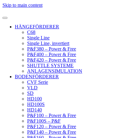
Skip to main content
HÄNGEFÖRDERER
C68
Single Line
Single Line, invertiert
P&F380 – Power & Free
P&F400 – Power & Free
P&F420 – Power & Free
SHUTTLE SYSTEME
ANLAGENSIMULATION
BODENFÖRDERER
CVF Serie
VLD
SD
HD100
HD100S
HD140
P&F100 – Power & Free
P&F100S – P&F
P&F120 – Power & Free
P&F140 – Power & Free
P&F160 – Power & Free