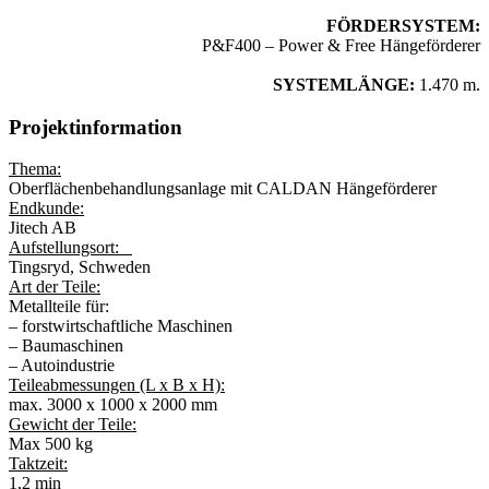
FÖRDERSYSTEM:
P&F400 – Power & Free Hängeförderer
SYSTEMLÄNGE:
1.470 m.
Projektinformation
Thema:
Oberflächenbehandlungsanlage mit CALDAN Hängeförderer
Endkunde:
Jitech AB
Aufstellungsort:
Tingsryd, Schweden
Art der Teile:
Metallteile für:
– forstwirtschaftliche Maschinen
– Baumaschinen
– Autoindustrie
Teileabmessungen (L x B x H):
max. 3000 x 1000 x 2000 mm
Gewicht der Teile:
Max 500 kg
Taktzeit:
1,2 min