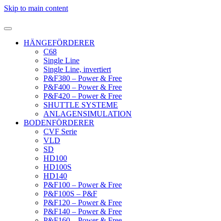
Skip to main content
HÄNGEFÖRDERER
C68
Single Line
Single Line, invertiert
P&F380 – Power & Free
P&F400 – Power & Free
P&F420 – Power & Free
SHUTTLE SYSTEME
ANLAGENSIMULATION
BODENFÖRDERER
CVF Serie
VLD
SD
HD100
HD100S
HD140
P&F100 – Power & Free
P&F100S – P&F
P&F120 – Power & Free
P&F140 – Power & Free
P&F160 – Power & Free