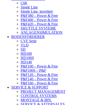
C68
Single Line
Single Line, invertiert
P&F380 – Power & Free
P&F400 – Power & Free
P&F420 – Power & Free
SHUTTLE SYSTEME
ANLAGENSIMULATION
BODENFÖRDERER
CVF Serie
VLD
SD
HD100
HD100S
HD140
P&F100 – Power & Free
P&F100S – P&F
P&F120 – Power & Free
P&F140 – Power & Free
P&F160 – Power & Free
SERVICE & SUPPORT
PROJECT MANAGEMENT
CONTROL SYSTEMS
MONTAGE & IBN.
SERVICE & AFTERSALES