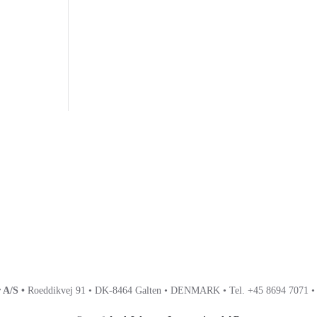
Conveyor
solutions
for
world
renowned
brands
.
 A/S •
Roeddikvej 91 • DK-8464 Galten • DENMARK • Tel. +45 8694 7071 • M