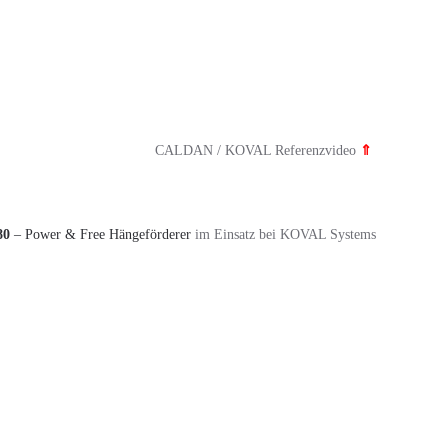
en
teme
SYSTEM:
CALDAN / KOVAL Referenzvideo
⇑
80
– Power & Free Hängeförderer
im Einsatz bei KOVAL Systems
erer
LÄNGE: