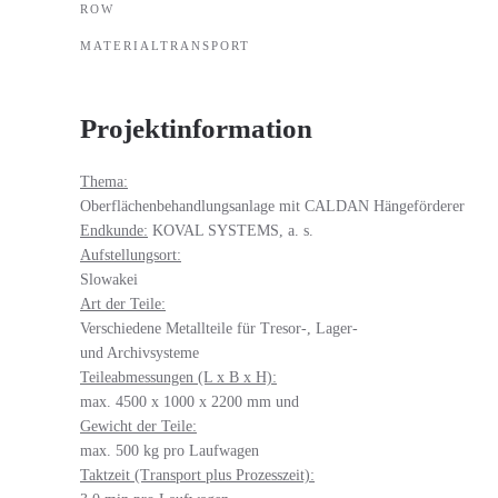
ROW
MATERIALTRANSPORT
Projektinformation
Thema:
Oberflächenbehandlungsanlage mit CALDAN Hängeförderer
Endkunde:
KOVAL SYSTEMS, a. s.
Aufstellungsort:
Slowakei
Art der Teile:
Verschiedene Metallteile für Tresor-, Lager-
und Archivsysteme
Teileabmessungen (L x B x H):
max. 4500 x 1000 x 2200 mm und
Gewicht der Teile:
max. 500 kg pro Laufwagen
Taktzeit (Transport plus Prozesszeit):