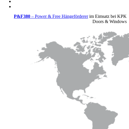
P&F380
– Power & Free Hängeförderer
im Eimsatz bei KPK
Doors & Windows