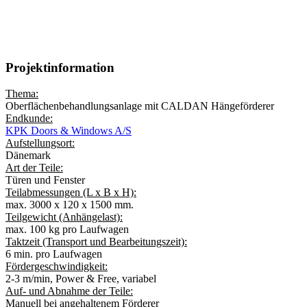
FÖRDERSYSTEM:
P&F380 – Power & Free Hängeförderer
SYSTEMLÄNGE:
48 m.
Projektinformation
Thema:
Oberflächenbehandlungsanlage mit CALDAN Hängeförderer
Endkunde:
KPK Doors & Windows A/S
Aufstellungsort:
Dänemark
Art der Teile:
Türen und Fenster
Teilabmessungen (L x B x H):
max. 3000 x 120 x 1500 mm.
Teilgewicht (Anhängelast):
max. 100 kg pro Laufwagen
Taktzeit (Transport und Bearbeitungszeit):
6 min. pro Laufwagen
Fördergeschwindigkeit:
2-3 m/min, Power & Free, variabel
Auf- und Abnahme der Teile:
Manuell bei angehaltenem Förderer