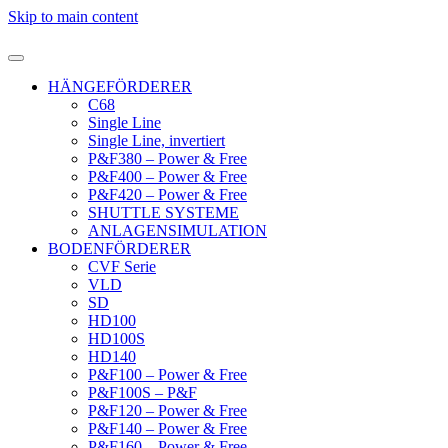
Skip to main content
HÄNGEFÖRDERER
C68
Single Line
Single Line, invertiert
P&F380 – Power & Free
P&F400 – Power & Free
P&F420 – Power & Free
SHUTTLE SYSTEME
ANLAGENSIMULATION
BODENFÖRDERER
CVF Serie
VLD
SD
HD100
HD100S
HD140
P&F100 – Power & Free
P&F100S – P&F
P&F120 – Power & Free
P&F140 – Power & Free
P&F160 – Power & Free