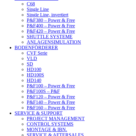
C68
Single Line
Single Line, invertiert
P&F380 – Power & Free
P&F400 – Power & Free
P&F420 – Power & Free
SHUTTLE SYSTEME
ANLAGENSIMULATION
BODENFÖRDERER
CVF Serie
VLD
SD
HD100
HD100S
HD140
P&F100 – Power & Free
P&F100S – P&F
P&F120 – Power & Free
P&F140 – Power & Free
P&F160 – Power & Free
SERVICE & SUPPORT
PROJECT MANAGEMENT
CONTROL SYSTEMS
MONTAGE & IBN.
SERVICE & AFTERSALES