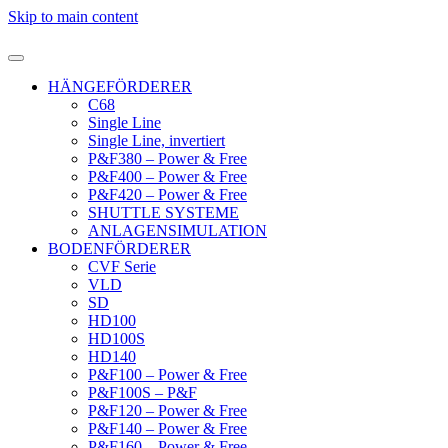
Skip to main content
HÄNGEFÖRDERER
C68
Single Line
Single Line, invertiert
P&F380 – Power & Free
P&F400 – Power & Free
P&F420 – Power & Free
SHUTTLE SYSTEME
ANLAGENSIMULATION
BODENFÖRDERER
CVF Serie
VLD
SD
HD100
HD100S
HD140
P&F100 – Power & Free
P&F100S – P&F
P&F120 – Power & Free
P&F140 – Power & Free
P&F160 – Power & Free