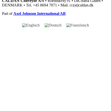
CALDAN Conveyor A/S •
Roeddikvej 91 • DK-8464 Galten •
DENMARK • Tel. +45 8694 7071 • Mail. cc(at)caldan.dk
Part of
Axel Johnson International AB