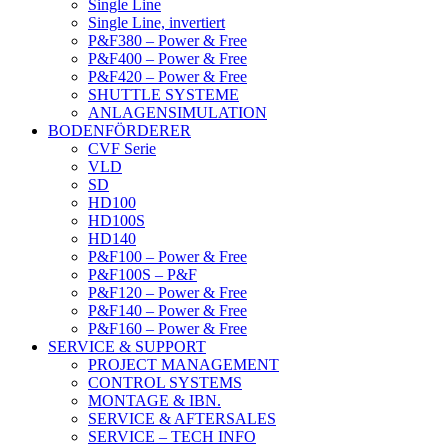
Single Line
Single Line, invertiert
P&F380 – Power & Free
P&F400 – Power & Free
P&F420 – Power & Free
SHUTTLE SYSTEME
ANLAGENSIMULATION
BODENFÖRDERER
CVF Serie
VLD
SD
HD100
HD100S
HD140
P&F100 – Power & Free
P&F100S – P&F
P&F120 – Power & Free
P&F140 – Power & Free
P&F160 – Power & Free
SERVICE & SUPPORT
PROJECT MANAGEMENT
CONTROL SYSTEMS
MONTAGE & IBN.
SERVICE & AFTERSALES
SERVICE – TECH INFO