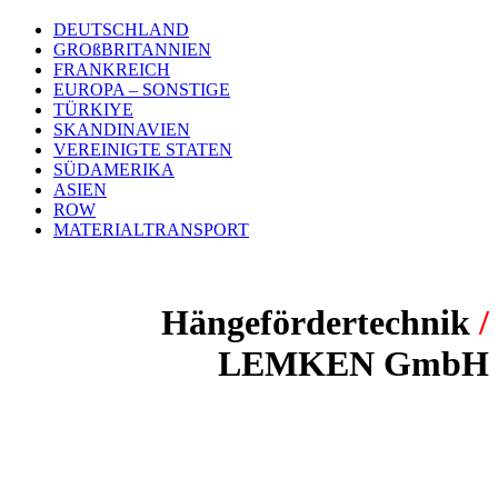
DEUTSCHLAND
GROßBRITANNIEN
FRANKREICH
EUROPA – SONSTIGE
TÜRKIYE
SKANDINAVIEN
VEREINIGTE STATEN
SÜDAMERIKA
ASIEN
ROW
MATERIALTRANSPORT
Hängefördertechnik
/
LEMKEN GmbH
PROJEKT:
Oberflächenbehandlung von Landmaschinen
FÖRDERSYSTEM:
P&F420 – Power & Free Hängeförderer