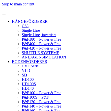
Skip to main content
HÄNGEFÖRDERER
C68
Single Line
Single Line, invertiert
P&F380 – Power & Free
P&F400 – Power & Free
P&F420 – Power & Free
SHUTTLE SYSTEME
ANLAGENSIMULATION
BODENFÖRDERER
CVF Serie
VLD
SD
HD100
HD100S
HD140
P&F100 – Power & Free
P&F100S – P&F
P&F120 – Power & Free
P&F140 – Power & Free
P&F160 – Power & Free