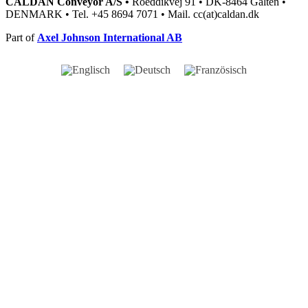
CALDAN Conveyor A/S •
Roeddikvej 91 • DK-8464 Galten •
DENMARK • Tel. +45 8694 7071 • Mail. cc(at)caldan.dk
Part of
Axel Johnson International AB