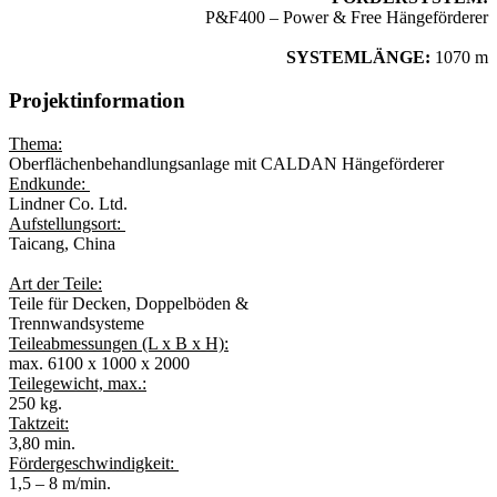
P&F400 – Power & Free Hängeförderer
SYSTEMLÄNGE:
1070 m
Projektinformation
Thema:
Oberflächenbehandlungsanlag
e
mit
CALDAN
Hängeförderer
Endkunde:
Lindner Co. Ltd.
Aufstellungsort:
Taicang, China
Art der Teile:
Teile für Decken, Doppelböden &
Trennwandsysteme
Teileabmessungen (L x B x H):
max. 6100 x 1000 x 2000
Teilegewicht, max.:
250 kg.
Taktzeit:
3,80 min.
Fördergeschwindigkeit:
1,5 – 8 m/min.