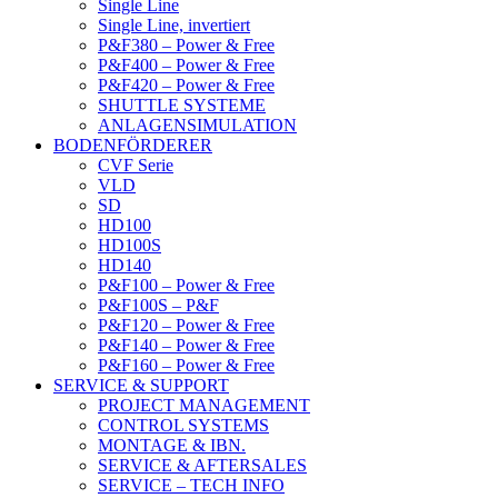
Single Line
Single Line, invertiert
P&F380 – Power & Free
P&F400 – Power & Free
P&F420 – Power & Free
SHUTTLE SYSTEME
ANLAGENSIMULATION
BODENFÖRDERER
CVF Serie
VLD
SD
HD100
HD100S
HD140
P&F100 – Power & Free
P&F100S – P&F
P&F120 – Power & Free
P&F140 – Power & Free
P&F160 – Power & Free
SERVICE & SUPPORT
PROJECT MANAGEMENT
CONTROL SYSTEMS
MONTAGE & IBN.
SERVICE & AFTERSALES
SERVICE – TECH INFO