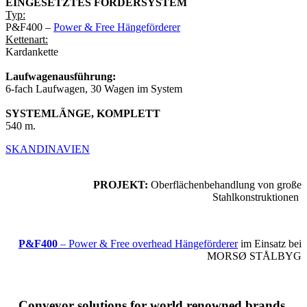
EINGESETZTES FÖRDERSYSTEM
Typ:
P&F400 –
Power & Free Hängeförderer
Kettenart:
Kardankette
Laufwagenausführung:
6-fach Laufwagen, 30 Wagen im System
SYSTEMLÄNGE, KOMPLETT
540 m.
SKANDINAVIEN
PROJEKT:
Oberflächenbehandlung von große
Stahlkonstruktionen
P&F400
– Power & Free overhead Hängeförderer
im Einsatz bei
MORSØ STÅLBYG
Conveyor solutions
for world renowned brands
.