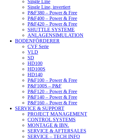
Single Line
Single Line, invertiert
P&F380 – Power & Free
P&F400 – Power & Free
P&F420 – Power & Free
SHUTTLE SYSTEME
ANLAGENSIMULATION
BODENFÖRDERER
CVF Serie
VLD
SD
HD100
HD100S
HD140
P&F100 – Power & Free
P&F100S – P&F
P&F120 – Power & Free
P&F140 – Power & Free
P&F160 – Power & Free
SERVICE & SUPPORT
PROJECT MANAGEMENT
CONTROL SYSTEMS
MONTAGE & IBN.
SERVICE & AFTERSALES
SERVICE – TECH INFO