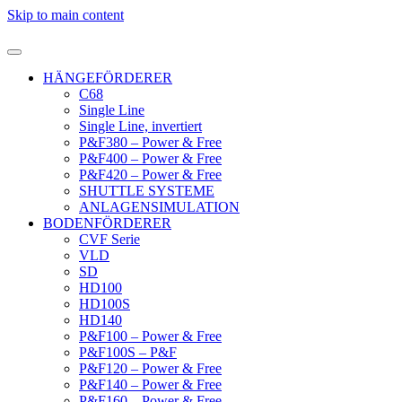
Skip to main content
HÄNGEFÖRDERER
C68
Single Line
Single Line, invertiert
P&F380 – Power & Free
P&F400 – Power & Free
P&F420 – Power & Free
SHUTTLE SYSTEME
ANLAGENSIMULATION
BODENFÖRDERER
CVF Serie
VLD
SD
HD100
HD100S
HD140
P&F100 – Power & Free
P&F100S – P&F
P&F120 – Power & Free
P&F140 – Power & Free
P&F160 – Power & Free