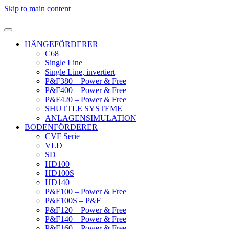
Skip to main content
HÄNGEFÖRDERER
C68
Single Line
Single Line, invertiert
P&F380 – Power & Free
P&F400 – Power & Free
P&F420 – Power & Free
SHUTTLE SYSTEME
ANLAGENSIMULATION
BODENFÖRDERER
CVF Serie
VLD
SD
HD100
HD100S
HD140
P&F100 – Power & Free
P&F100S – P&F
P&F120 – Power & Free
P&F140 – Power & Free
P&F160 – Power & Free