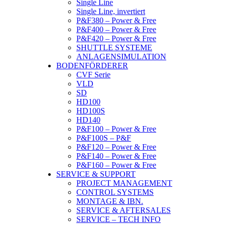
Single Line
Single Line, invertiert
P&F380 – Power & Free
P&F400 – Power & Free
P&F420 – Power & Free
SHUTTLE SYSTEME
ANLAGENSIMULATION
BODENFÖRDERER
CVF Serie
VLD
SD
HD100
HD100S
HD140
P&F100 – Power & Free
P&F100S – P&F
P&F120 – Power & Free
P&F140 – Power & Free
P&F160 – Power & Free
SERVICE & SUPPORT
PROJECT MANAGEMENT
CONTROL SYSTEMS
MONTAGE & IBN.
SERVICE & AFTERSALES
SERVICE – TECH INFO