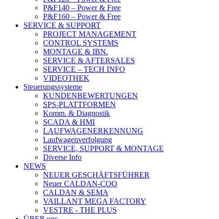
P&F140 – Power & Free
P&F160 – Power & Free
SERVICE & SUPPORT
PROJECT MANAGEMENT
CONTROL SYSTEMS
MONTAGE & IBN.
SERVICE & AFTERSALES
SERVICE – TECH INFO
VIDEOTHEK
Steuerungssysteme
KUNDENBEWERTUNGEN
SPS-PLATTFORMEN
Komm. & Diagnostik
SCADA & HMI
LAUFWAGENERKENNUNG
Laufwagenverfolgung
SERVICE, SUPPORT & MONTAGE
Diverse Info
NEWS
NEUER GESCHÄFTSFÜHRER
Neuer CALDAN-COO
CALDAN & SEMA
VAILLANT MEGA FACTORY
VESTRE - THE PLUS
ÜBER uns