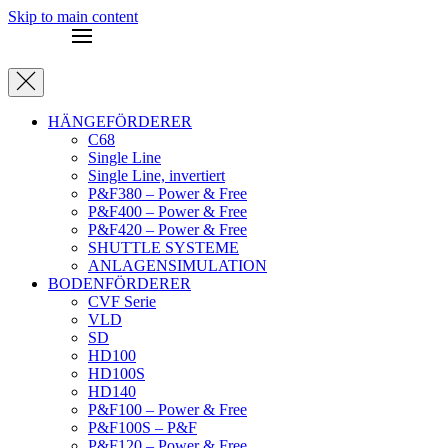
Skip to main content
HÄNGEFÖRDERER
C68
Single Line
Single Line, invertiert
P&F380 – Power & Free
P&F400 – Power & Free
P&F420 – Power & Free
SHUTTLE SYSTEME
ANLAGENSIMULATION
BODENFÖRDERER
CVF Serie
VLD
SD
HD100
HD100S
HD140
P&F100 – Power & Free
P&F100S – P&F
P&F120 – Power & Free