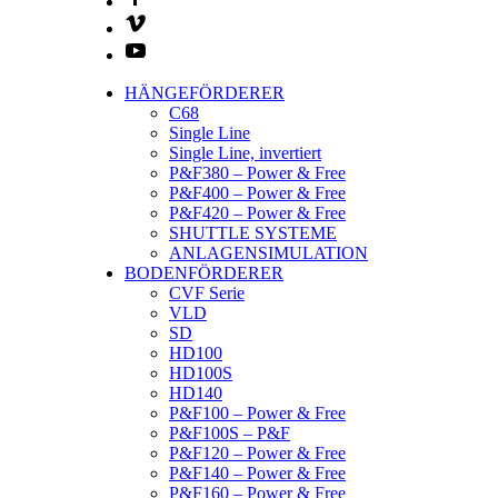
HÄNGEFÖRDERER
C68
Single Line
Single Line, invertiert
P&F380 – Power & Free
P&F400 – Power & Free
P&F420 – Power & Free
SHUTTLE SYSTEME
ANLAGENSIMULATION
BODENFÖRDERER
CVF Serie
VLD
SD
HD100
HD100S
HD140
P&F100 – Power & Free
P&F100S – P&F
P&F120 – Power & Free
P&F140 – Power & Free
P&F160 – Power & Free