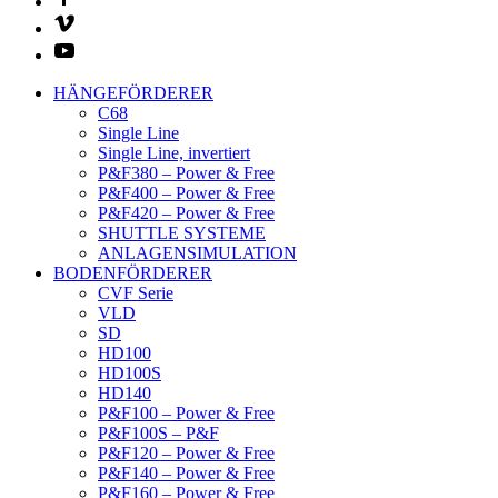
HÄNGEFÖRDERER
C68
Single Line
Single Line, invertiert
P&F380 – Power & Free
P&F400 – Power & Free
P&F420 – Power & Free
SHUTTLE SYSTEME
ANLAGENSIMULATION
BODENFÖRDERER
CVF Serie
VLD
SD
HD100
HD100S
HD140
P&F100 – Power & Free
P&F100S – P&F
P&F120 – Power & Free
P&F140 – Power & Free
P&F160 – Power & Free