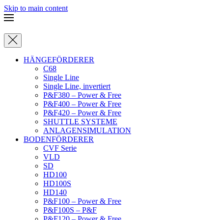
Skip to main content
HÄNGEFÖRDERER
C68
Single Line
Single Line, invertiert
P&F380 – Power & Free
P&F400 – Power & Free
P&F420 – Power & Free
SHUTTLE SYSTEME
ANLAGENSIMULATION
BODENFÖRDERER
CVF Serie
VLD
SD
HD100
HD100S
HD140
P&F100 – Power & Free
P&F100S – P&F
P&F120 – Power & Free