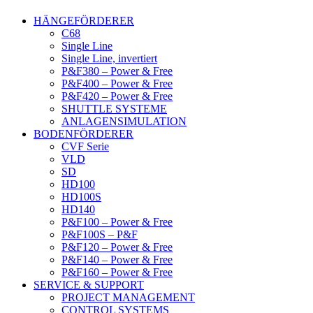
HÄNGEFÖRDERER
C68
Single Line
Single Line, invertiert
P&F380 – Power & Free
P&F400 – Power & Free
P&F420 – Power & Free
SHUTTLE SYSTEME
ANLAGENSIMULATION
BODENFÖRDERER
CVF Serie
VLD
SD
HD100
HD100S
HD140
P&F100 – Power & Free
P&F100S – P&F
P&F120 – Power & Free
P&F140 – Power & Free
P&F160 – Power & Free
SERVICE & SUPPORT
PROJECT MANAGEMENT
CONTROL SYSTEMS