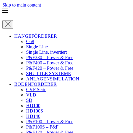
Skip to main content
HÄNGEFÖRDERER
C68
Single Line
Single Line, invertiert
P&F380 – Power & Free
P&F400 – Power & Free
P&F420 – Power & Free
SHUTTLE SYSTEME
ANLAGENSIMULATION
BODENFÖRDERER
CVF Serie
VLD
SD
HD100
HD100S
HD140
P&F100 – Power & Free
P&F100S – P&F
P&F120 – Power & Free