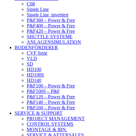
C68
Single Line
Single Line, invertiert
P&F380 – Power & Free
P&F400 – Power & Free
P&F420 – Power & Free
SHUTTLE SYSTEME
ANLAGENSIMULATION
BODENFÖRDERER
CVF Serie
VLD
SD
HD100
HD100S
HD140
P&F100 – Power & Free
P&F100S – P&F
P&F120 – Power & Free
P&F140 – Power & Free
P&F160 – Power & Free
SERVICE & SUPPORT
PROJECT MANAGEMENT
CONTROL SYSTEMS
MONTAGE & IBN.
SERVICE & AFTERSALES