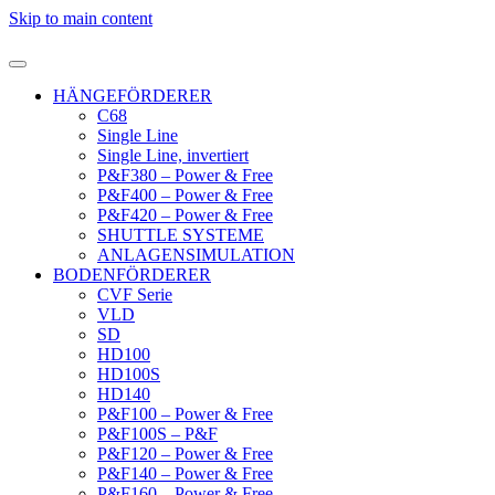
Skip to main content
HÄNGEFÖRDERER
C68
Single Line
Single Line, invertiert
P&F380 – Power & Free
P&F400 – Power & Free
P&F420 – Power & Free
SHUTTLE SYSTEME
ANLAGENSIMULATION
BODENFÖRDERER
CVF Serie
VLD
SD
HD100
HD100S
HD140
P&F100 – Power & Free
P&F100S – P&F
P&F120 – Power & Free
P&F140 – Power & Free
P&F160 – Power & Free