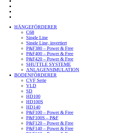
HÄNGEFÖRDERER
C68
Single Line
Single Line, invertiert
P&F380 – Power & Free
P&F400 – Power & Free
P&F420 – Power & Free
SHUTTLE SYSTEME
ANLAGENSIMULATION
BODENFÖRDERER
CVF Serie
VLD
SD
HD100
HD100S
HD140
P&F100 – Power & Free
P&F100S – P&F
P&F120 – Power & Free
P&F140 – Power & Free