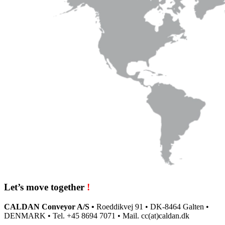
Let’s move together
!
CALDAN Conveyor A/S •
Roeddikvej 91 • DK-8464 Galten •
DENMARK • Tel. +45 8694 7071 • Mail. cc(at)caldan.dk