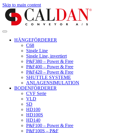
Skip to main content
HÄNGEFÖRDERER
C68
Single Line
Single Line, invertiert
P&F380 – Power & Free
P&F400 – Power & Free
P&F420 – Power & Free
SHUTTLE SYSTEME
ANLAGENSIMULATION
BODENFÖRDERER
CVF Serie
VLD
SD
HD100
HD100S
HD140
P&F100 – Power & Free
P&F100S – P&F