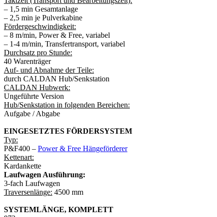
Taktzeit (Transport und Bearbeitungszeit):
– 1,5 min Gesamtanlage
– 2,5 min je Pulverkabine
Fördergeschwindigkeit:
– 8 m/min, Power & Free, variabel
– 1-4 m/min, Transfertransport, variabel
Durchsatz pro Stunde:
40 Warenträger
Auf- und Abnahme der Teile:
durch CALDAN Hub/Senkstation
CALDAN Hubwerk:
Ungeführte Version
Hub/Senkstation in folgenden Bereichen:
Aufgabe / Abgabe
EINGESETZTES FÖRDERSYSTEM
Typ:
P&F400 –
Power & Free Hängeförderer
Kettenart:
Kardankette
Laufwagen Ausführung:
3-fach Laufwagen
Traversenlänge:
4500 mm
SYSTEMLÄNGE, KOMPLETT