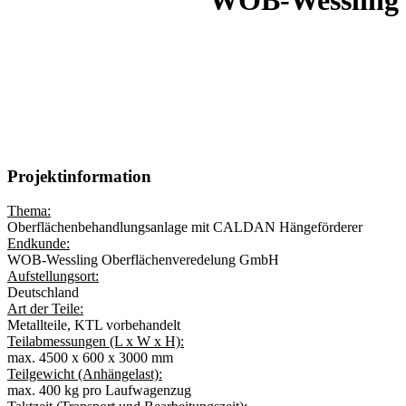
WOB-Wessling
PROJEKT:
Oberflächenbehandlung von Metallteilen
FÖRDERSYSTEM:
P&F400 – Power & Free Hängeförderer
SYSTEMLÄNGE:
873 m.
Projektinformation
Thema:
Oberflächenbehandlungsanlage mit CALDAN Hängeförderer
Endkunde:
WOB-Wessling Oberflächenveredelung GmbH
Aufstellungsort:
Deutschland
Art der Teile:
Metallteile, KTL vorbehandelt
Teilabmessungen (L x W x H):
max. 4500 x 600 x 3000 mm
Teilgewicht (Anhängelast):
max. 400 kg pro Laufwagenzug