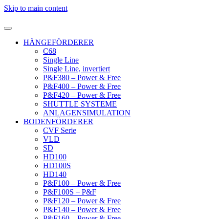
Skip to main content
HÄNGEFÖRDERER
C68
Single Line
Single Line, invertiert
P&F380 – Power & Free
P&F400 – Power & Free
P&F420 – Power & Free
SHUTTLE SYSTEME
ANLAGENSIMULATION
BODENFÖRDERER
CVF Serie
VLD
SD
HD100
HD100S
HD140
P&F100 – Power & Free
P&F100S – P&F
P&F120 – Power & Free
P&F140 – Power & Free
P&F160 – Power & Free