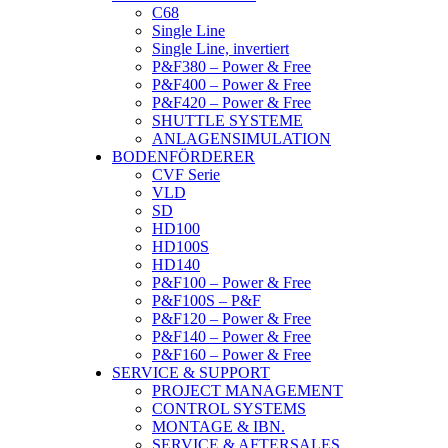
C68
Single Line
Single Line, invertiert
P&F380 – Power & Free
P&F400 – Power & Free
P&F420 – Power & Free
SHUTTLE SYSTEME
ANLAGENSIMULATION
BODENFÖRDERER
CVF Serie
VLD
SD
HD100
HD100S
HD140
P&F100 – Power & Free
P&F100S – P&F
P&F120 – Power & Free
P&F140 – Power & Free
P&F160 – Power & Free
SERVICE & SUPPORT
PROJECT MANAGEMENT
CONTROL SYSTEMS
MONTAGE & IBN.
SERVICE & AFTERSALES