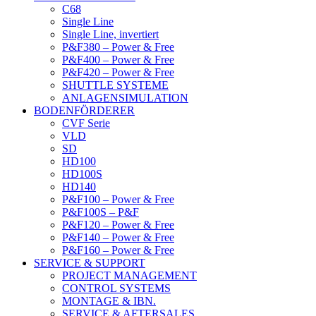
C68
Single Line
Single Line, invertiert
P&F380 – Power & Free
P&F400 – Power & Free
P&F420 – Power & Free
SHUTTLE SYSTEME
ANLAGENSIMULATION
BODENFÖRDERER
CVF Serie
VLD
SD
HD100
HD100S
HD140
P&F100 – Power & Free
P&F100S – P&F
P&F120 – Power & Free
P&F140 – Power & Free
P&F160 – Power & Free
SERVICE & SUPPORT
PROJECT MANAGEMENT
CONTROL SYSTEMS
MONTAGE & IBN.
SERVICE & AFTERSALES