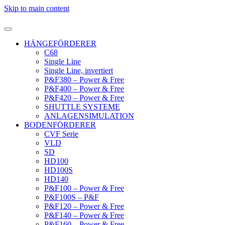
Skip to main content
HÄNGEFÖRDERER
C68
Single Line
Single Line, invertiert
P&F380 – Power & Free
P&F400 – Power & Free
P&F420 – Power & Free
SHUTTLE SYSTEME
ANLAGENSIMULATION
BODENFÖRDERER
CVF Serie
VLD
SD
HD100
HD100S
HD140
P&F100 – Power & Free
P&F100S – P&F
P&F120 – Power & Free
P&F140 – Power & Free
P&F160 – Power & Free