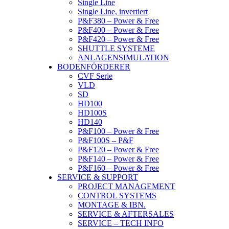
Single Line
Single Line, invertiert
P&F380 – Power & Free
P&F400 – Power & Free
P&F420 – Power & Free
SHUTTLE SYSTEME
ANLAGENSIMULATION
BODENFÖRDERER
CVF Serie
VLD
SD
HD100
HD100S
HD140
P&F100 – Power & Free
P&F100S – P&F
P&F120 – Power & Free
P&F140 – Power & Free
P&F160 – Power & Free
SERVICE & SUPPORT
PROJECT MANAGEMENT
CONTROL SYSTEMS
MONTAGE & IBN.
SERVICE & AFTERSALES
SERVICE – TECH INFO