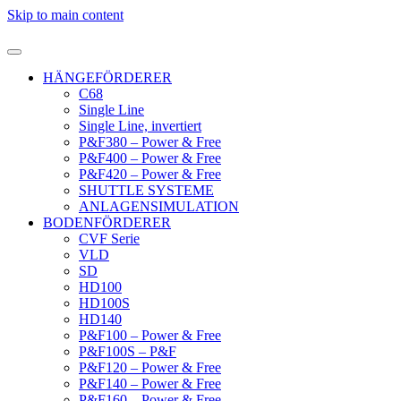
Skip to main content
HÄNGEFÖRDERER
C68
Single Line
Single Line, invertiert
P&F380 – Power & Free
P&F400 – Power & Free
P&F420 – Power & Free
SHUTTLE SYSTEME
ANLAGENSIMULATION
BODENFÖRDERER
CVF Serie
VLD
SD
HD100
HD100S
HD140
P&F100 – Power & Free
P&F100S – P&F
P&F120 – Power & Free
P&F140 – Power & Free
P&F160 – Power & Free