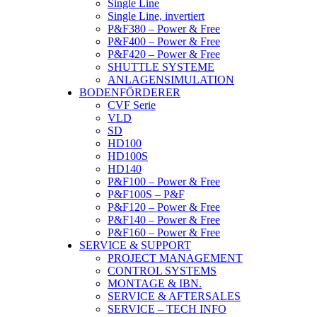
Single Line
Single Line, invertiert
P&F380 – Power & Free
P&F400 – Power & Free
P&F420 – Power & Free
SHUTTLE SYSTEME
ANLAGENSIMULATION
BODENFÖRDERER
CVF Serie
VLD
SD
HD100
HD100S
HD140
P&F100 – Power & Free
P&F100S – P&F
P&F120 – Power & Free
P&F140 – Power & Free
P&F160 – Power & Free
SERVICE & SUPPORT
PROJECT MANAGEMENT
CONTROL SYSTEMS
MONTAGE & IBN.
SERVICE & AFTERSALES
SERVICE – TECH INFO