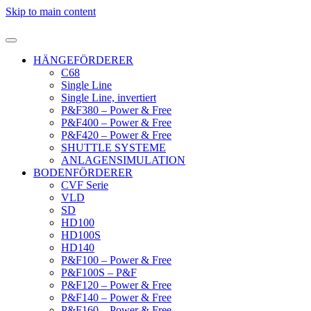
Skip to main content
HÄNGEFÖRDERER
C68
Single Line
Single Line, invertiert
P&F380 – Power & Free
P&F400 – Power & Free
P&F420 – Power & Free
SHUTTLE SYSTEME
ANLAGENSIMULATION
BODENFÖRDERER
CVF Serie
VLD
SD
HD100
HD100S
HD140
P&F100 – Power & Free
P&F100S – P&F
P&F120 – Power & Free
P&F140 – Power & Free
P&F160 – Power & Free